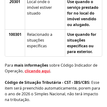
2
0301
Local onde o 
Use quando o 
imóvel estiver 
serviço prestado 
situado
for no local do 
imóvel vendido 
ou alugado.
100301
Relacionado a 
Use quando for 
situações 
situações 
específicas
especificas ou 
para exterior.
Para 
mais informações
 sobre Código Indicador de 
Operação, 
clicando aqui
.
Código de Situação Tributária - CST - IBS/CBS: 
Esse 
item será preenchido automaticamente, porem para 
o ano de 2026 o Simples Nacional, não terá impacto 
na tributação. 