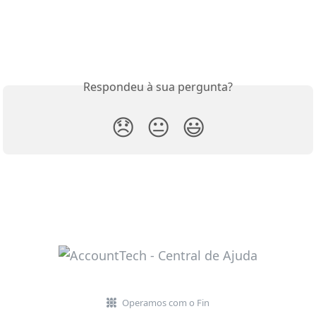
Respondeu à sua pergunta?
😞
😐
😃
Operamos com o Fin