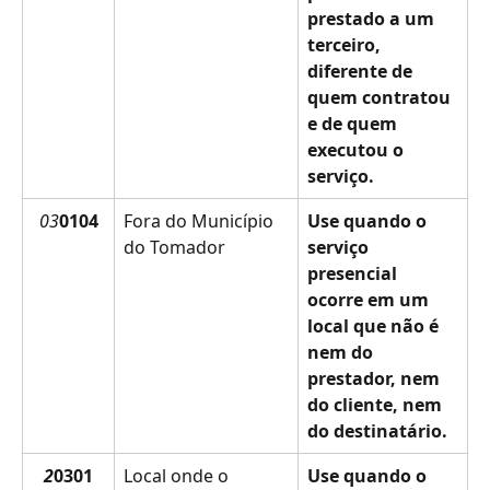
prestado a um 
terceiro, 
diferente de 
quem contratou 
e de quem 
executou o 
serviço.
03
0104
Fora do Município 
Use quando o 
do Tomador
serviço 
presencial 
ocorre em um 
local que não é 
nem do 
prestador, nem 
do cliente, nem 
do destinatário.
2
0301
Local onde o 
Use quando o 