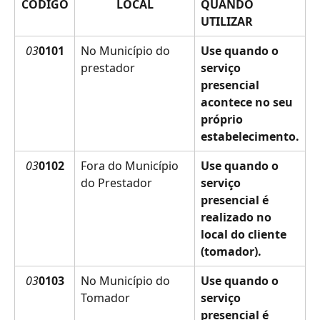
CÓDIGO
LOCAL
QUANDO 
UTILIZAR
03
0101
No Município do 
Use quando o 
prestador
serviço 
presencial 
acontece no seu 
próprio 
estabelecimento.
03
0102
Fora do Município 
Use quando o 
do Prestador
serviço 
presencial é 
realizado no 
local do cliente 
(tomador).
03
0103
No Município do 
Use quando o 
Tomador
serviço 
presencial é 