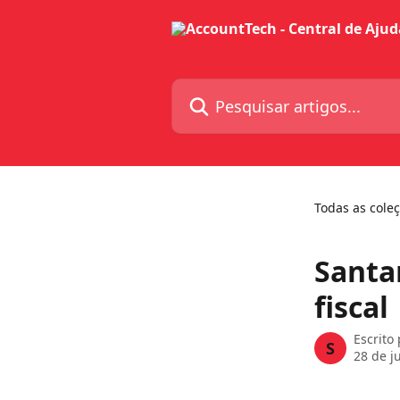
Passar para o conteúdo principal
Pesquisar artigos...
Todas as cole
Santa
fiscal
Escrito
S
28 de j