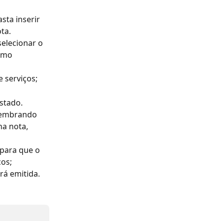
sta inserir 
ta. 
elecionar o 
omo 
e serviços;
stado. 
 Lembrando 
a nota, 
para que o 
ços;
rá emitida. 