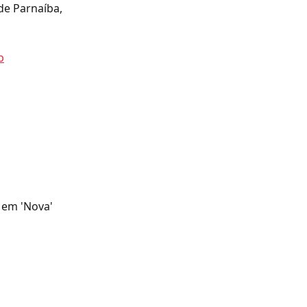
de Parnaíba, 
p
 em 'Nova' 