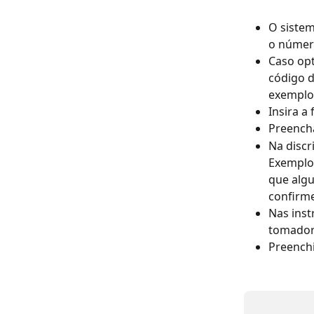
O sistem
o número
Caso opt
código d
exemplo 
Insira a
Preencha
Na discr
Exemplo:
que algu
confirme
Nas inst
tomador 
Preenchi