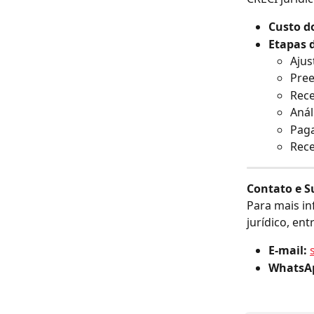
Custo do
Etapas d
Aju
Pree
Rece
Anál
Paga
Rece
Contato e S
Para mais in
jurídico, en
E-mail:
WhatsA