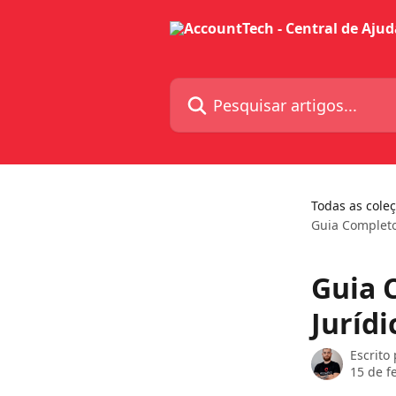
Passar para o conteúdo principal
Pesquisar artigos...
Todas as cole
Guia Completo
Guia 
Juríd
Escrito
15 de f