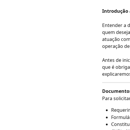
Introdução 
Entender a d
quem deseja 
atuação como
operação de 
Antes de ini
que é obriga
explicaremos
Documentos 
Para solicit
Requerim
Formulá
Constitu