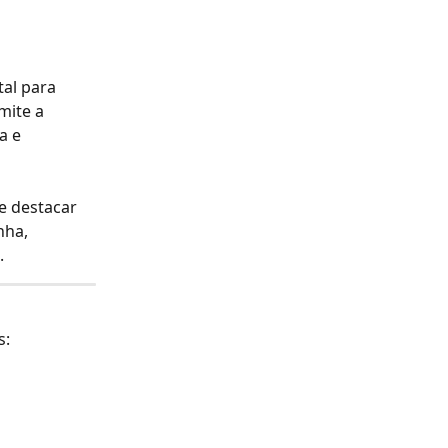
al para 
mite a 
a e 
e destacar 
nha, 
.
s: