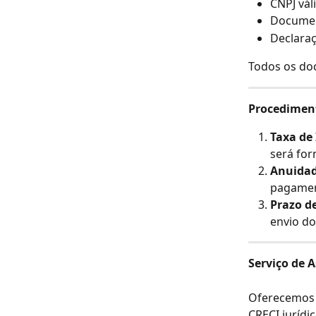
CNPJ vál
Document
Declaraç
Todos os do
Procedimen
Taxa de 
será for
Anuidad
pagament
Prazo de
envio d
Serviço de A
Oferecemos u
CRECI jurídic