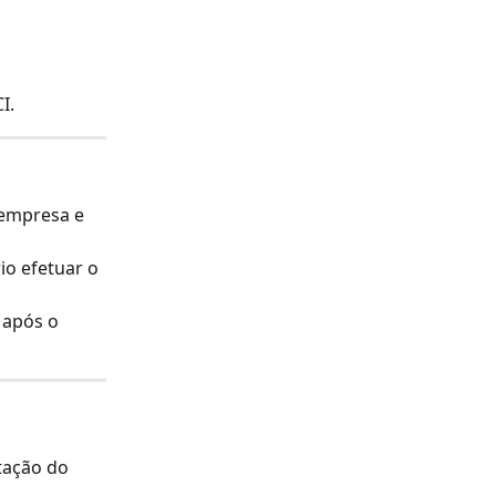
I.
 empresa e 
io efetuar o 
 após o 
tação do 