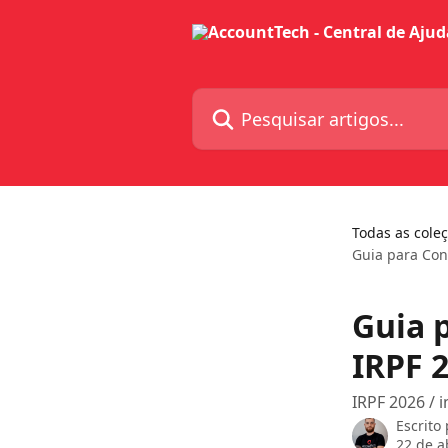
Passar para o conteúdo principal
Pesquisar artigos...
Todas as cole
Guia para Con
Guia 
IRPF 
IRPF 2026 / 
Escrito
22 de a