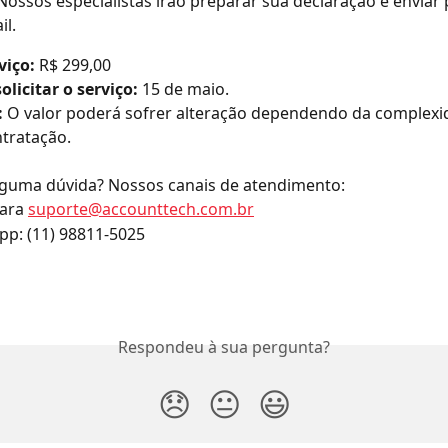
Nossos especialistas irão preparar sua declaração e enviar 
il.
viço:
 R$ 299,00 
olicitar o serviço:
 15 de maio.
:
 O valor poderá sofrer alteração dependendo da complexi
tratação.​
lguma dúvida? Nossos canais de atendimento:
ara 
suporte@accounttech.com.br
pp: (11) 98811-5025
Respondeu à sua pergunta?
😞
😐
😃