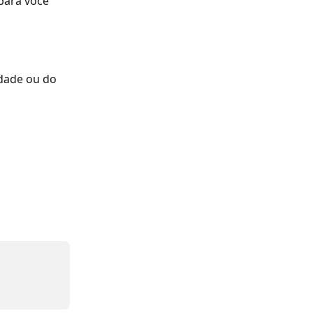
para você 
dade ou do 