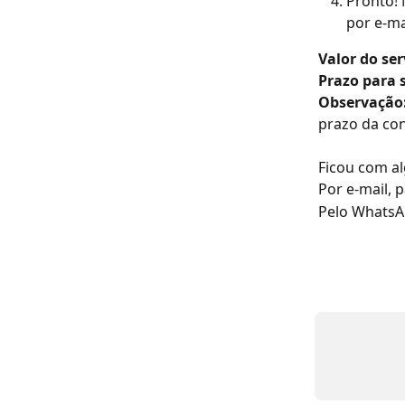
Pronto! 
por e-ma
Valor do ser
Prazo para s
Observação
prazo da con
Ficou com a
Por e-mail, p
Pelo WhatsA