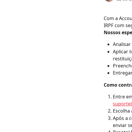
Com a Accoun
IRPF com seg
Nossos espec
Analisa
Aplicar 
restituiç
Preenche
Entregar
Como contra
Entre em
suporte
Escolha
Após a c
enviar s