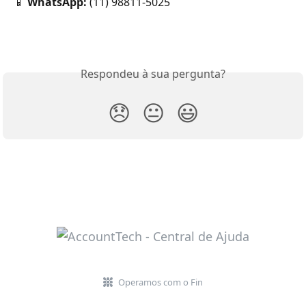
📱 
WhatsApp:
 (11) 98811-5025
Respondeu à sua pergunta?
😞
😐
😃
Operamos com o Fin