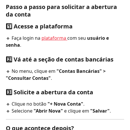
Passo a passo para solicitar a abertura 
da conta
1️⃣ Acesse a plataforma
🔹 Faça login na 
plataforma 
com seu 
usuário e 
senha
.
2️⃣ Vá até a seção de contas bancárias
🔹 No menu, clique em 
"Contas Bancárias" > 
"Consultar Contas"
.
3️⃣ Solicite a abertura da conta
🔹 Clique no botão 
"+ Nova Conta"
.
🔹 Selecione 
"Abrir Nova"
 e clique em 
"Salvar"
.
O que acontece depois?