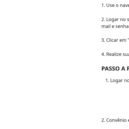
1. Use o na
2. Logar no s
mail e senha
3. Clicar em
4. Realize su
PASSO A 
Logar no
2. Convênio 