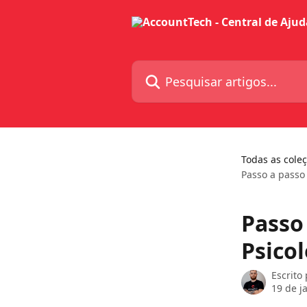
Passar para o conteúdo principal
Pesquisar artigos...
Todas as cole
Passo a passo 
Passo
Psicol
Escrito
19 de j