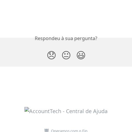
Respondeu à sua pergunta?
😞
😐
😃
Operamos com o Fin