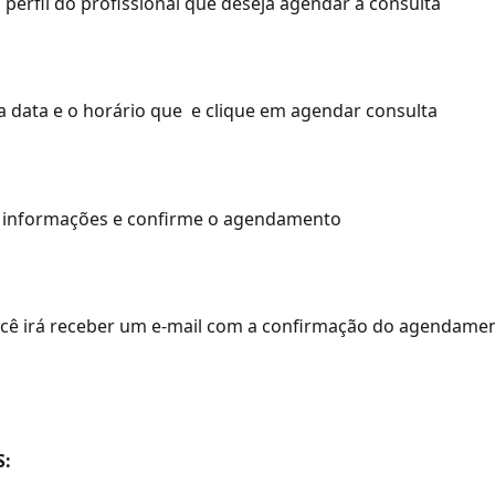
o perfil do profissional que deseja agendar a consulta 
 a data e o horário que  e clique em agendar consulta
as informações e confirme o agendamento
você irá receber um e-mail com a confirmação do agendame
S: