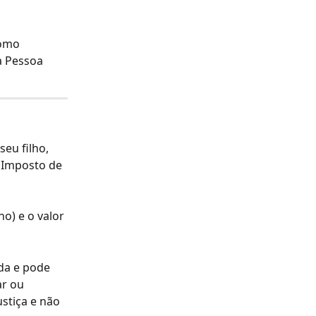
omo 
a Pessoa 
eu filho, 
 Imposto de 
ho) e o valor 
da e pode 
r ou 
stiça e não 