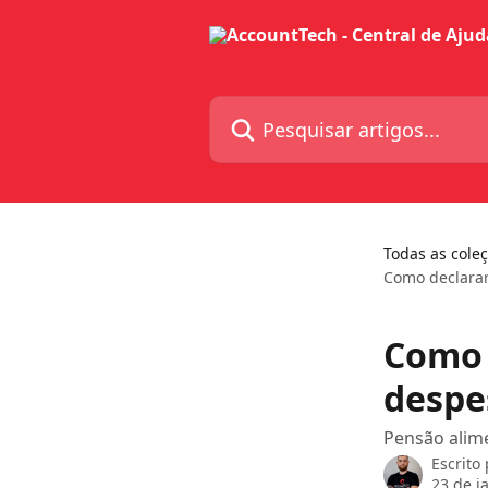
Passar para o conteúdo principal
Pesquisar artigos...
Todas as cole
Como declarar
Como 
despe
Pensão alime
Escrito
23 de j