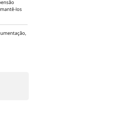
pensão 
 mantê-los 
cumentação, 