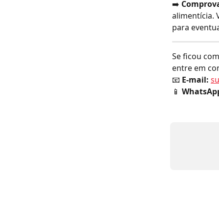
➡️ 
Comprova
alimentícia.
para eventu
Se ficou com
entre em co
📧 
E-mail:
s
📱 
WhatsAp