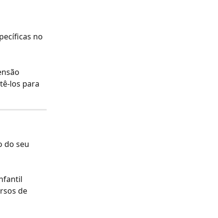
 
ecíficas no 
ensão 
tê-los para 
 do seu 
fantil 
rsos de 