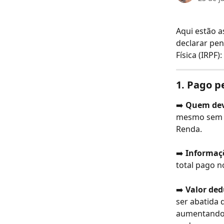
Aqui estão a
declarar pen
Física (IRPF):
1. 
Pago pe
➡️ 
Quem dev
mesmo sem te
Renda.
➡️ 
Informaçõ
total pago n
➡️ 
Valor ded
ser abatida 
aumentando a