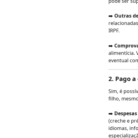
pode ser sup
➡️ 
Outras d
relacionadas
IRPF.
➡️ 
Comprova
alimentícia.
eventual co
2. 
Pago a 
Sim, é possí
filho, mesmo
➡️ 
Despesas 
(creche e pr
idiomas, inf
especializaç