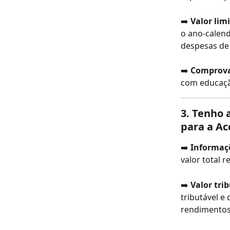
➡️ 
Valor limi
o ano-calend
despesas de
➡️ 
Comprova
com educaçã
3. 
Tenho a
para a A
➡️ 
Informaçõ
valor total 
➡️ 
Valor tri
tributável e
rendimentos 