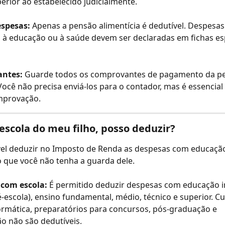
erior ao estabelecido judicialmente.
espesas:
 Apenas a pensão alimentícia é dedutível. Despesas
 à educação ou à saúde devem ser declaradas em fichas esp
ntes:
 Guarde todos os comprovantes de pagamento da p
 Você não precisa enviá-los para o contador, mas é essencial 
mprovação.
escola do meu filho, posso deduzir?
vel deduzir no Imposto de Renda as despesas com educação
 que você não tenha a guarda dele.
com escola:
 É permitido deduzir despesas com educação in
é-escola), ensino fundamental, médio, técnico e superior. Cu
ormática, preparatórios para concursos, pós-graduação e 
ão não são dedutíveis.