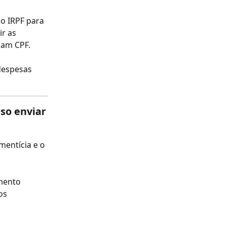
o IRPF para 
r as 
ham CPF.
espesas 
so enviar 
entícia e o 
mento 
os 