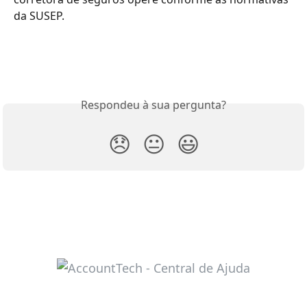
da SUSEP.
Respondeu à sua pergunta?
😞
😐
😃